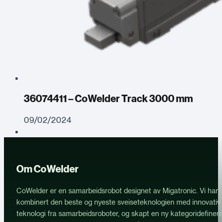
36074411 – CoWelder Track 3000 mm
09/02/2024
Om CoWelder
CoWelder er en samarbeidsrobot designet av Migatronic. Vi har
kombinert den beste og nyeste sveiseteknologien med innovativ
teknologi fra samarbeidsroboter, og skapt en ny kategoridefiner