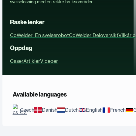
sveiseløsning med en rekke bruksområder.
Raske lenker
CoWelder: En sveiserobot
CoWelder Deloversikt
Vilkår 
Oppdag
Caser
Artikler
Videoer
Available languages
Czech
Danish
Dutch
English
French