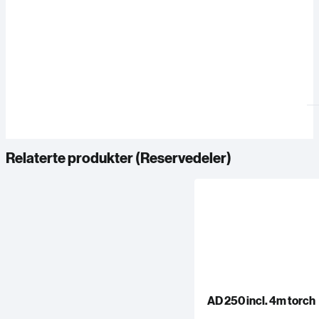
Relaterte produkter (
Reservedeler
)
AD 250 incl. 4m torch