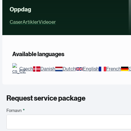
Oppdag
Caser
Artikler
Videoer
Available languages
Czech
Danish
Dutch
English
French
Request service package
Fornavn
*