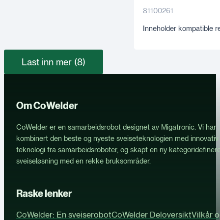
81100261
Inneholder kompatible r
Last inn mer (8)
Om CoWelder
CoWelder er en samarbeidsrobot designet av Migatronic. Vi har
kombinert den beste og nyeste sveiseteknologien med innovativ
teknologi fra samarbeidsroboter, og skapt en ny kategoridefiner
sveiseløsning med en rekke bruksområder.
Raske lenker
CoWelder: En sveiserobot
CoWelder Deloversikt
Vilkår 