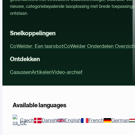
nieuwe, categoriebepalende lasoplossing met brede toepassinge
ontstaan.
Snelkoppelingen
CoWelder: Een lasrobot
CoWelder Onderdelen Overzich
Ontdekken
Casussen
Artikelen
Video-archief
Available languages
Czech
Danish
English
French
German