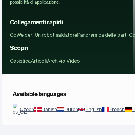
possibilità di applicazione.
Collegamenti rapidi
CoWelder: Un robot saldatore
Panoramica delle parti C
Scopri
Casistica
Articoli
Archivio Video
Available languages
Czech
Danish
Dutch
English
French