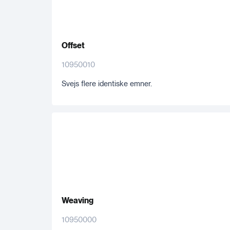
Offset
10950010
Svejs flere identiske emner.
Weaving
10950000