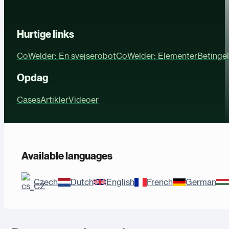
Hurtige links
CoWelder: En svejserobot
CoWelder: Elementer
Betingel
Opdag
Cases
Artikler
Videoer
Available languages
Czech
Dutch
English
French
German