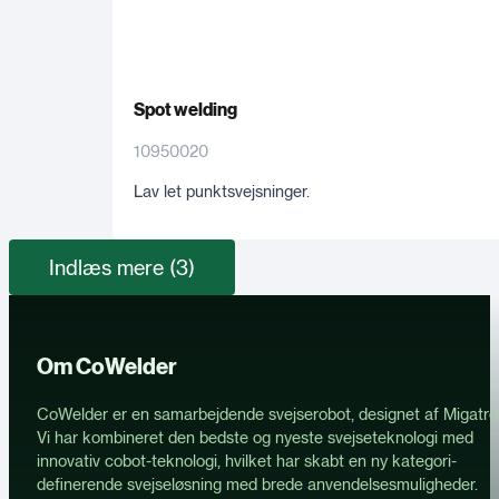
Spot welding
10950020
Lav let punktsvejsninger.
Indlæs mere (3)
Om CoWelder
CoWelder er en samarbejdende svejserobot, designet af Migatro
Vi har kombineret den bedste og nyeste svejseteknologi med
innovativ cobot-teknologi, hvilket har skabt en ny kategori-
definerende svejseløsning med brede anvendelsesmuligheder.