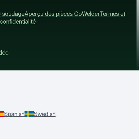
e soudage
Aperçu des pièces CoWelder
Termes et
confidentialité
idéo
Spanish
Swedish