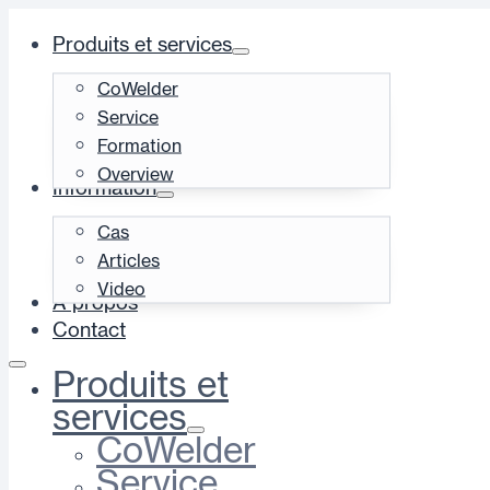
Produits et services
CoWelder
Service
Formation
Overview
Information
Cas
Articles
Video
À propos
Contact
Produits et
services
CoWelder
Service