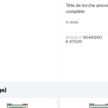
Tête de torche amovib
complète.
In stock
Article n°
80491260
€ 675,00
ge
)