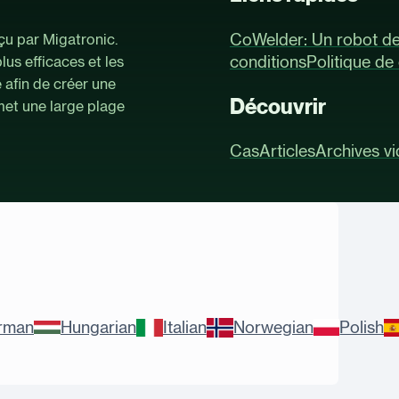
CoWelder: Un robot d
çu par Migatronic.
conditions
Politique de 
us efficaces et les
 afin de créer une
Découvrir
met une large plage
Cas
Articles
Archives v
rman
Hungarian
Italian
Norwegian
Polish