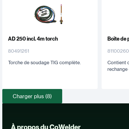
AD 250 incl. 4m torch
Boîte de
80491261
81100260
Torche de soudage TIG complète.
Contient 
rechange 
Charger plus (8)
À propos du CoWelder