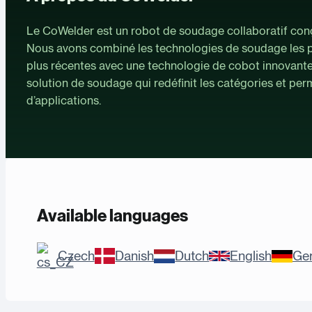
Le CoWelder est un robot de soudage collaboratif con
Nous avons combiné les technologies de soudage les pl
plus récentes avec une technologie de cobot innovante
solution de soudage qui redéfinit les catégories et per
d’applications.
Available languages
Czech
Danish
Dutch
English
Ge