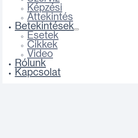
Képzési
Áttekintés
Betekintések
Esetek
Cikkek
Video
Rólunk
Kapcsolat