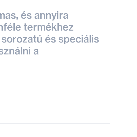
mas, és annyira
nféle termékhez
 sorozatú és speciális
sználni a