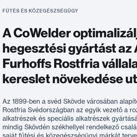
FŰTÉS ÉS KÖZEGÉSZSÉGÜGY
A CoWelder optimalizál
hegesztési gyártást az
Furhoffs Rostfria vállal
kereslet növekedése u
Az 1899-ben a svéd Skövde városában alapít
Rostfria Svédországban az egyik vezető a r
alkatrészek és speciális alkatrészek gyártá
mindig Skövdén székhellyel rendelkező család
saját fűtési és közegészségügyi márkát terve