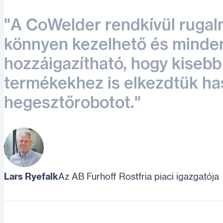
"A CoWelder rendkívül rugal
könnyen kezelhető és minde
hozzáigazítható, hogy kisebb
termékekhez is elkezdtük ha
hegesztőrobotot."
Lars Ryefalk
Az AB Furhoff Rostfria piaci igazgatója