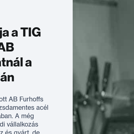
ja a TIG
 AB
atnál a
tán
ott AB Furhoffs
ozsdamentes acél
sában. A még
i vállalkozás
z és gyárt, de