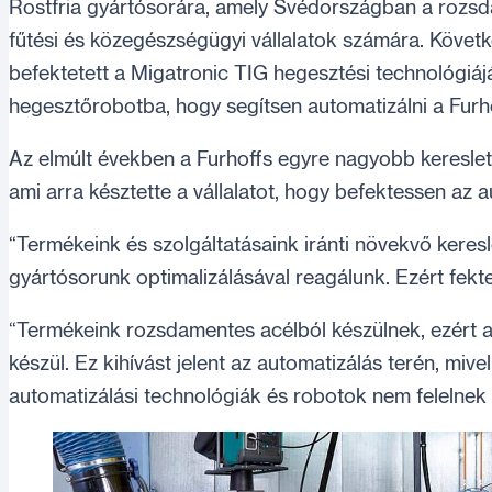
Rostfria gyártósorára, amely Svédországban a rozsd
fűtési és közegészségügyi vállalatok számára. Követk
befektetett a Migatronic TIG hegesztési technológiájá
hegesztőrobotba, hogy segítsen automatizálni a Furho
Az elmúlt években a Furhoffs egyre nagyobb keresletet
ami arra késztette a vállalatot, hogy befektessen az 
“Termékeink és szolgáltatásaink iránti növekvő keresle
gyártósorunk optimalizálásával reagálunk. Ezért fekt
“Termékeink rozsdamentes acélból készülnek, ezért 
készül. Ez kihívást jelent az automatizálás terén, miv
automatizálási technológiák és robotok nem felelnek