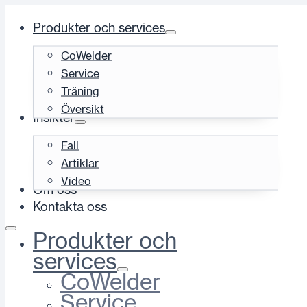
Produkter och services
CoWelder
Service
Träning
Översikt
Insikter
Fall
Artiklar
Video
Om oss
Kontakta oss
Produkter och
services
CoWelder
Service