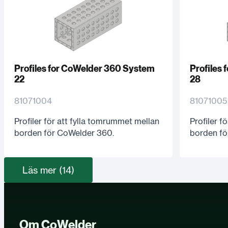
Profiles for CoWelder 360 System
Profiles
22
28
81071004
81071005
Profiler för att fylla tomrummet mellan
Profiler f
borden för CoWelder 360.
borden fö
Läs mer (14)
Om CoWelder