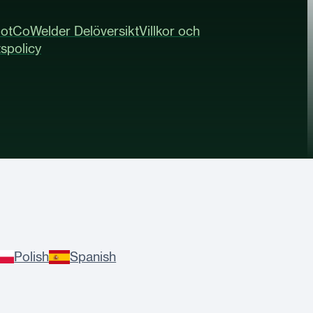
ot
CoWelder Delöversikt
Villkor och
tspolicy
Polish
Spanish