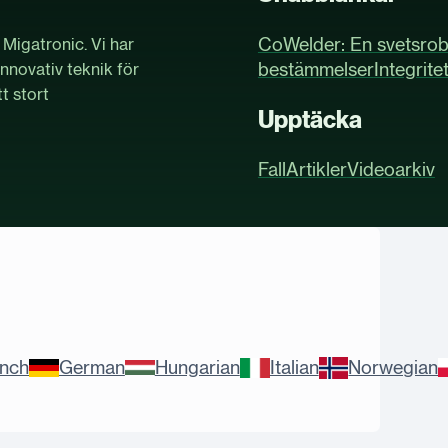
CoWelder: En svetsrob
Migatronic. Vi har
bestämmelser
Integrite
novativ teknik för
t stort
Upptäcka
Fall
Artikler
Videoarkiv
ench
German
Hungarian
Italian
Norwegian