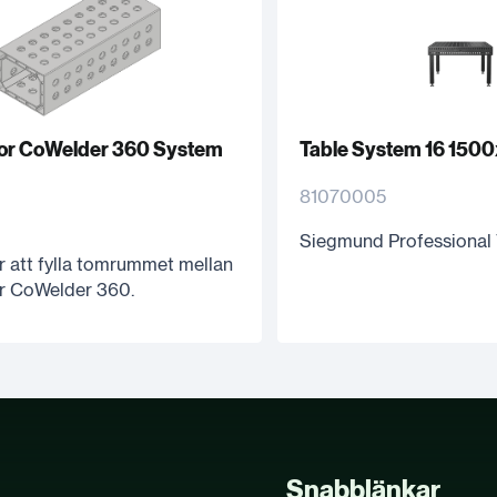
 for CoWelder 360 System
Table System 16 150
81070005
Siegmund Professional 
ör att fylla tomrummet mellan
r CoWelder 360.
Snabblänkar