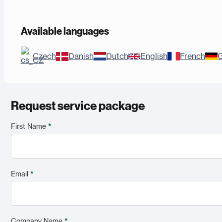
Available languages
Czech
Danish
Dutch
English
French
Request service package
First Name
*
Email
*
Company Name
*