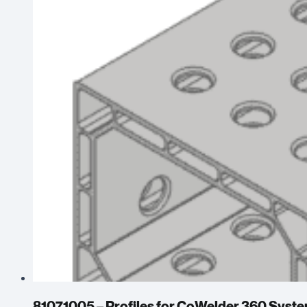
81071005 – Profiles for CoWelder 360 Syst