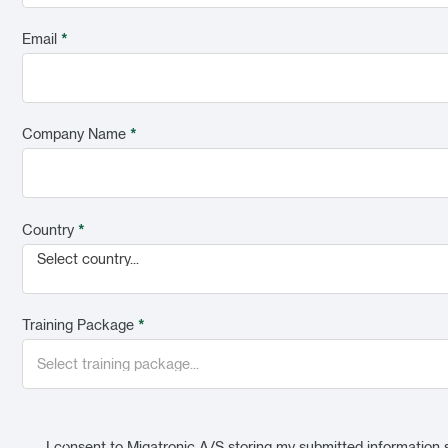
Email
*
Company Name
*
Country
*
Select country...
Training Package
*
I consent to Migatronic A/S storing my submitted information 