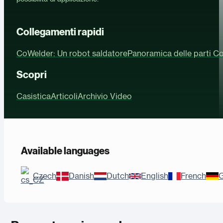
Collegamenti rapidi
CoWelder: Un robot saldatore
Panoramica delle parti C
Scopri
Casistica
Articoli
Archivio Video
Available languages
Czech
Danish
Dutch
English
French