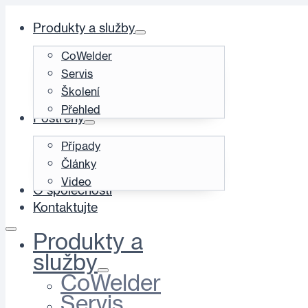
Produkty a služby
CoWelder
Servis
Školení
Přehled
Postřehy
Případy
Články
Video
O společnosti
Kontaktujte
Produkty a
služby
CoWelder
Servis