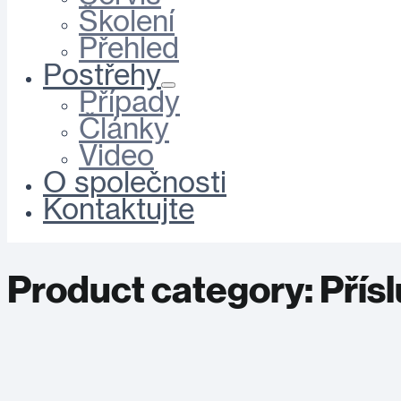
Školení
Přehled
Postřehy
Případy
Články
Video
O společnosti
Kontaktujte
Product category:
Přís