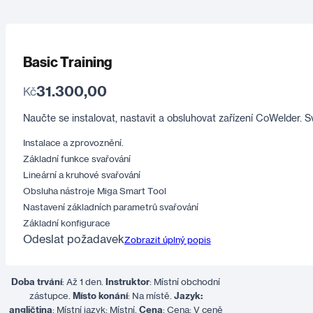
Basic Training
31.300,00
Kč
Naučte se instalovat, nastavit a obsluhovat zařízení CoWelder. 
Instalace a zprovoznění.
Základní funkce svařování
Lineární a kruhové svařování
Obsluha nástroje Miga Smart Tool
Nastavení základních parametrů svařování
Základní konfigurace
Odeslat požadavek
Zobrazit úplný popis
Doba trvání
: Až 1 den.
Instruktor
: Místní obchodní
zástupce.
Místo konání
: Na místě.
Jazyk:
angličtina
: Místní jazyk: Místní.
Cena
: Cena: V ceně