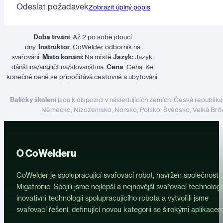
Odeslat požadavek
Zobrazit úplný popis
Doba trvání
: Až 2 po sobě jdoucí
dny.
Instruktor
: CoWelder odborník na
svařování.
Místo konání:
Na místě
Jazyk:
Jazyk:
dánština/angličtina/slovanština.
Cena
: Cena: Ke
konečné ceně se připočítává cestovné a ubytování.
Balíčky školení
jsou k dispozici v následujících zemích: Česká republika,
Německo, Nizozemsko, Norsko, Polsko, Švédsko, Velká Britá
O CoWelderu
CoWelder je spolupracující svařovací robot, navržen společností
Migatronic. Spojili jsme nejlepší a nejnovější svařovací technologii
inovativní technologií spolupracujícího robota a vytvořili jsme
svařovací řešení, definující novou kategorii se širokými aplikacem