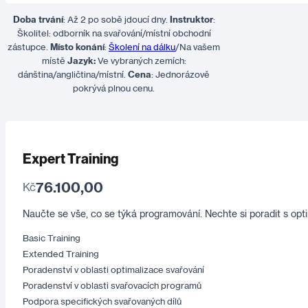
Doba trvání
: Až 2 po sobě jdoucí dny.
Instruktor
:
Školitel: odborník na svařování/místní obchodní
zástupce.
Místo konání
:
Školení na dálku
/Na vašem
místě
Jazyk:
Ve vybraných zemích:
dánština/angličtina/místní.
Cena
: Jednorázově
pokrývá plnou cenu.
Expert Training
76.100,00
Kč
Naučte se vše, co se týká programování. Nechte si poradit s opti
Basic Training
Extended Training
Poradenství v oblasti optimalizace svařování
Poradenství v oblasti svařovacích programů
Podpora specifických svařovaných dílů