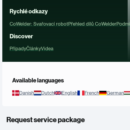
Rychlé odkazy
CoWelder: Svařovací robot
Přehled dílů CoWelder
Podmí
Discover
Případy
Články
Videa
Available languages
Danish
Dutch
English
French
German
Request service package