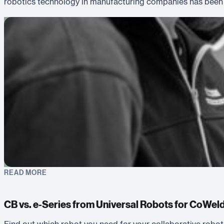
robotics technology in manufacturing companies has been ad
READ MORE
CB vs. e-Series from Universal Robots for CoWel