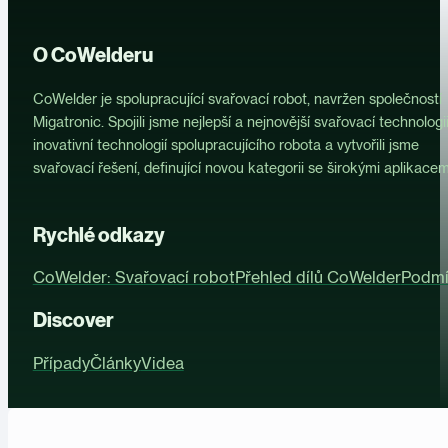
O CoWelderu
CoWelder je spolupracující svařovací robot, navržen společností
Migatronic. Spojili jsme nejlepší a nejnovější svařovací technologii
inovativní technologií spolupracujícího robota a vytvořili jsme
svařovací řešení, definující novou kategorii se širokými aplikacem
Rychlé odkazy
CoWelder: Svařovací robot
Přehled dílů CoWelder
Podmí
Discover
Případy
Články
Videa