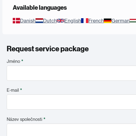
Available languages
Danish
Dutch
English
French
German
Request service package
Jméno
*
E-mail
*
Název společnosti
*