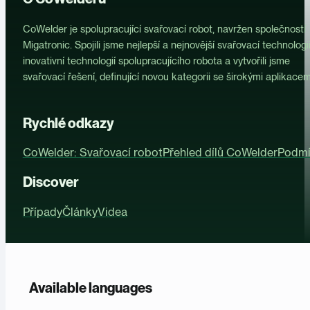
CoWelder je spolupracující svařovací robot, navržen společností
Migatronic. Spojili jsme nejlepší a nejnovější svařovací technologii
inovativní technologií spolupracujícího robota a vytvořili jsme
svařovací řešení, definující novou kategorii se širokými aplikacem
Rychlé odkazy
CoWelder: Svařovací robot
Přehled dílů CoWelder
Podmí
Discover
Případy
Články
Videa
Available languages