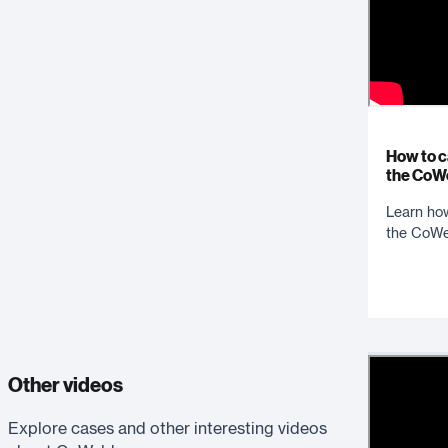
How to c
the CoW
Learn how
the CoWel
Other videos
Explore cases and other interesting videos