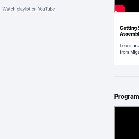
Watch playlist on YouTube
Getting 
Assemb
Learn ho
from Miga
Program