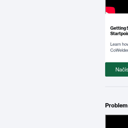
Getting 
Startpoi
Learn how
CoWelder
Načís
Problem 