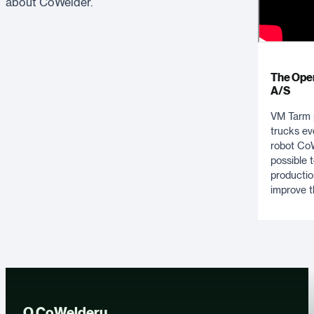
about CoWelder.
The Oper
A/S
VM Tarm 
trucks ev
robot CoW
possible 
productio
improve t
O CoWelderu