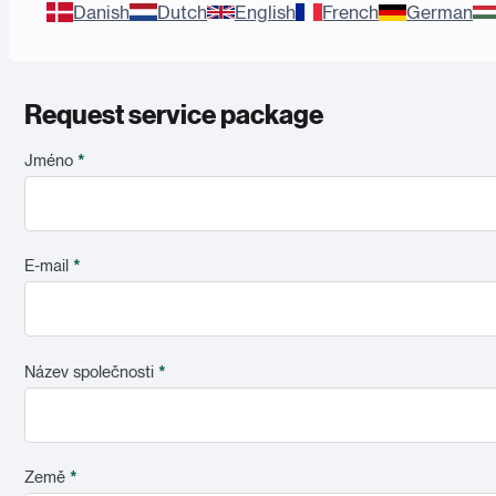
Danish
Dutch
English
French
German
Request service package
Jméno
*
E-mail
*
Název společnosti
*
Země
*