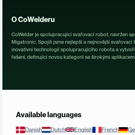
O CoWelderu
CoWelder je spolupracující svařovací robot, navržen sp
Migatronic. Spojili jsme nejlepší a nejnovější svařovací 
inovativní technologií spolupracujícího robota a vytvoři
řešení, definující novou kategorii se širokými aplikacemi
Available languages
Danish
Dutch
English
French
Ge