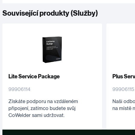
Související produkty (
Služby
)
Lite Service Package
Plus Ser
99906114
99906115
Získáte podporu na vzdáleném
Naši odbo
připojení, zatímco budete svůj
na místě 
CoWelder sami udržovat.