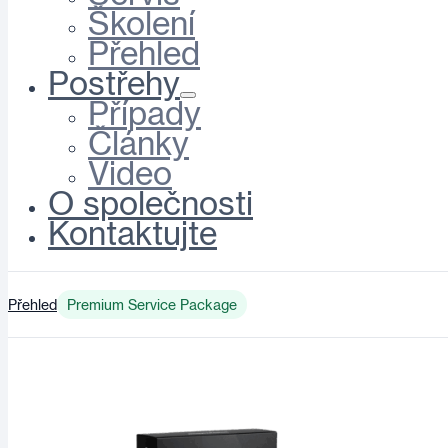
Školení
Přehled
Postřehy
Případy
Články
Video
O společnosti
Kontaktujte
Přehled
Premium Service Package