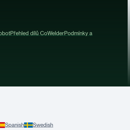
obot
Přehled dílů CoWelder
Podmínky a
Spanish
Swedish