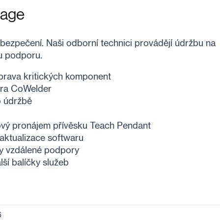
kage
abezpečení. Naši odborní technici provádějí údržbu na
u podporu.
prava kritických komponent
ra CoWelder
o údržbě
ový pronájem přívěsku Teach Pendant
 aktualizace softwaru
y vzdálené podpory
ší balíčky služeb
6