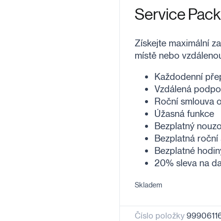
Service Pac
Získejte maximální z
místě nebo vzdáleno
Každodenní pře
Vzdálená podpo
Roční smlouva 
Úžasná funkce
Bezplatný nouz
Bezplatná roční
Bezplatné hodin
20% sleva na dal
Skladem
Číslo položky
9990611