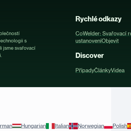
Rychlé odkazy
CoWelder: Svařovací r
olečností
ustanovení
Objevit
technologii s
li jsme svařovací
Discover
.
Případy
Články
Videa
rman
Hungarian
Italian
Norwegian
Polish