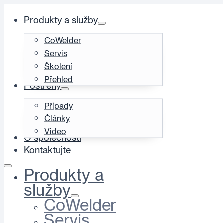
Produkty a služby
CoWelder
Servis
Školení
Přehled
Postřehy
Případy
Články
Video
O společnosti
Kontaktujte
Produkty a
služby
CoWelder
Servis