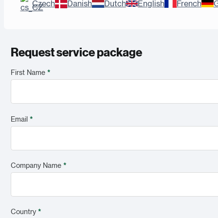
Czech
Danish
Dutch
English
French
Request service package
First Name
*
Email
*
Company Name
*
Country
*