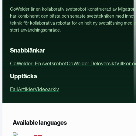
CoWelder är en kollaborativ svetsrobot konstruerad av Migatroni
har kombinerat den bästa och senaste svetstekniken med innov
teknik för kollaborativa robotar för en helt ny svetslösning med e
stort användningsområde.
Snabblänkar
CoWelder: En svetsrobot
CoWelder Delöversikt
Villkor 
Upptäcka
Fall
Artikler
Videoarkiv
Available languages