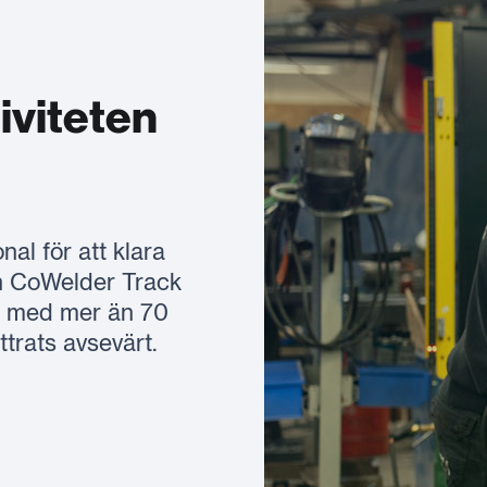
iviteten
al för att klara
En CoWelder Track
en med mer än 70
trats avsevärt.