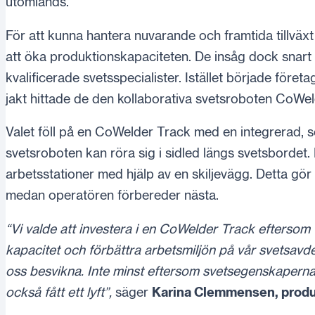
utomlands.
För att kunna hantera nuvarande och framtida tillvä
att öka produktionskapaciteten. De insåg dock snart at
kvalificerade svetsspecialister. Istället började föret
jakt hittade de den kollaborativa svetsroboten CoWel
Valet föll på en CoWelder Track med en integrerad, 
svetsroboten kan röra sig i sidled längs svetsbordet.
arbetsstationer med hjälp av en skiljevägg. Detta gör
medan operatören förbereder nästa.
“Vi valde att investera i en CoWelder Track eftersom v
kapacitet och förbättra arbetsmiljön på vår svetsavde
oss besvikna. Inte minst eftersom svetsegenskaperna 
också fått ett lyft”,
säger
Karina Clemmensen, produ