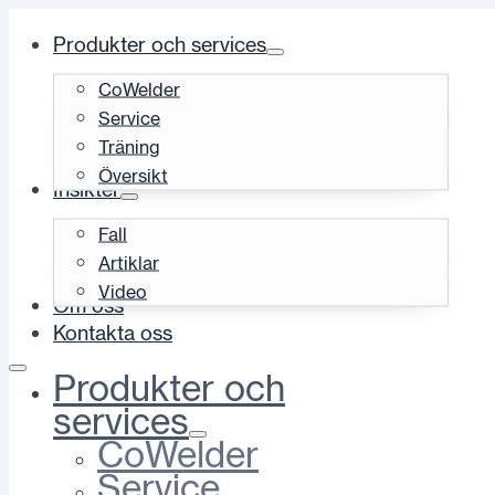
Produkter och services
CoWelder
Service
Träning
Översikt
Insikter
Fall
Artiklar
Video
Om oss
Kontakta oss
Produkter och
services
CoWelder
Service