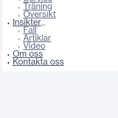
Träning
Översikt
Insikter
Fall
Artiklar
Video
Om oss
Kontakta oss